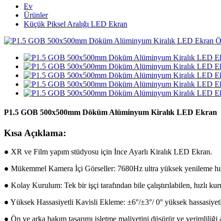
Ev
Ürünler
Küçük Piksel Aralığı LED Ekran
P1.5 GOB 500x500mm Döküm Alüminyum Kiralık LED Ekran
Kısa Açıklama:
● XR ve Film yapım stüdyosu için İnce Ayarlı Kiralık LED Ekran.
● Mükemmel Kamera İçi Görseller: 7680Hz ultra yüksek yenileme hız
● Kolay Kurulum: Tek bir işçi tarafından bile çalıştırılabilen, hızlı ku
● Yüksek Hassasiyetli Kavisli Ekleme: ±6°/±3°/ 0° yüksek hassasiyetli
● Ön ve arka bakım tasarımı işletme maliyetini düşürür ve verimliliği ar