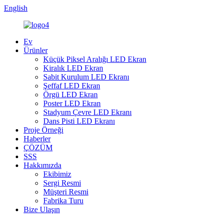
English
Ev
Ürünler
Küçük Piksel Aralığı LED Ekran
Kiralık LED Ekran
Sabit Kurulum LED Ekranı
Şeffaf LED Ekran
Örgü LED Ekran
Poster LED Ekran
Stadyum Çevre LED Ekranı
Dans Pisti LED Ekranı
Proje Örneği
Haberler
ÇÖZÜM
SSS
Hakkımızda
Ekibimiz
Sergi Resmi
Müşteri Resmi
Fabrika Turu
Bize Ulaşın