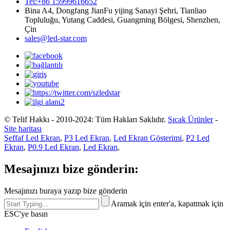
Tel:+86 15999616652
Bina A4, Dongfang JianFu yijing Sanayi Şehri, Tianliao
Topluluğu, Yutang Caddesi, Guangming Bölgesi, Shenzhen,
Çin
sales@led-star.com
© Telif Hakkı - 2010-2024: Tüm Hakları Saklıdır.
Sıcak Ürünler
-
Site haritası
Şeffaf Led Ekran
,
P3 Led Ekran
,
Led Ekran Gösterimi
,
P2 Led
Ekran
,
P0.9 Led Ekran
,
Led Ekran
,
Mesajınızı bize gönderin:
Mesajınızı buraya yazıp bize gönderin
Aramak için enter'a, kapatmak için
ESC'ye basın