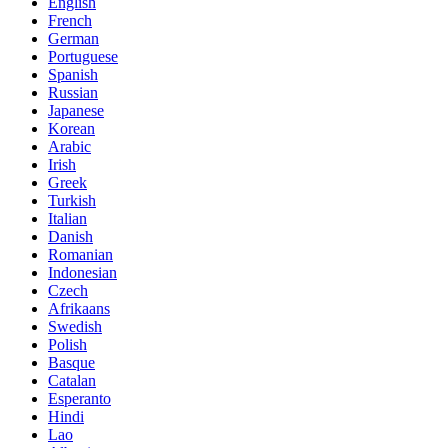
English
French
German
Portuguese
Spanish
Russian
Japanese
Korean
Arabic
Irish
Greek
Turkish
Italian
Danish
Romanian
Indonesian
Czech
Afrikaans
Swedish
Polish
Basque
Catalan
Esperanto
Hindi
Lao