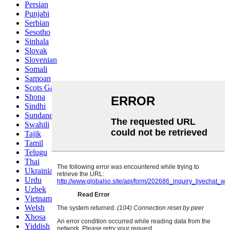
Persian
Punjabi
Serbian
Sesotho
Sinhala
Slovak
Slovenian
Somali
Samoan
Scots Gaelic
Shona
Sindhi
Sundanese
Swahili
Tajik
Tamil
Telugu
Thai
Ukrainian
Urdu
Uzbek
Vietnamese
Welsh
Xhosa
Yiddish