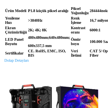
Piksel
Ürün Modeli
P1.8 küçük piksel aralığı
284444nok
Yoğunluğu
Yenileme
Renk
>3840Hz
16,7 milyo
Hızı
İşleme
Ekran
Kontrast
2K; 4K; 8K
6000:1
Çözünürlüğü
oranı
480x480mm;640x480mm;
LED Panel
Ömür
100.000 Sa
Boyutu
boyu
600x337,5 mm
CE. RoHS, EMC, ISO,
Veri
CAT 5/ Op
Sertifikalar
BIS
İletimi
Fiber
Dolap Detayları