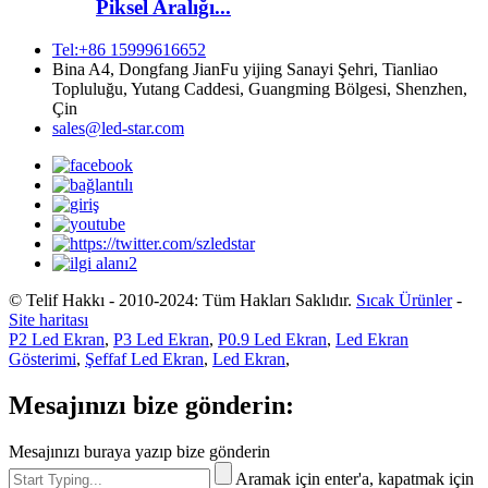
Piksel Aralığı...
Tel:+86 15999616652
Bina A4, Dongfang JianFu yijing Sanayi Şehri, Tianliao
Topluluğu, Yutang Caddesi, Guangming Bölgesi, Shenzhen,
Çin
sales@led-star.com
© Telif Hakkı - 2010-2024: Tüm Hakları Saklıdır.
Sıcak Ürünler
-
Site haritası
P2 Led Ekran
,
P3 Led Ekran
,
P0.9 Led Ekran
,
Led Ekran
Gösterimi
,
Şeffaf Led Ekran
,
Led Ekran
,
Mesajınızı bize gönderin:
Mesajınızı buraya yazıp bize gönderin
Aramak için enter'a, kapatmak için