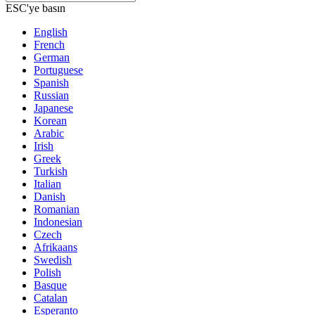
ESC'ye basın
English
French
German
Portuguese
Spanish
Russian
Japanese
Korean
Arabic
Irish
Greek
Turkish
Italian
Danish
Romanian
Indonesian
Czech
Afrikaans
Swedish
Polish
Basque
Catalan
Esperanto