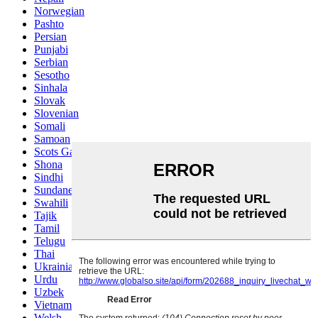
Norwegian
Pashto
Persian
Punjabi
Serbian
Sesotho
Sinhala
Slovak
Slovenian
Somali
Samoan
Scots Gaelic
Shona
Sindhi
Sundanese
Swahili
Tajik
Tamil
Telugu
Thai
Ukrainian
Urdu
Uzbek
Vietnamese
Welsh